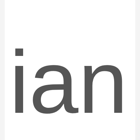
c
ian
h