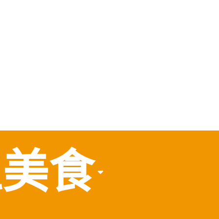
，
食
區美食