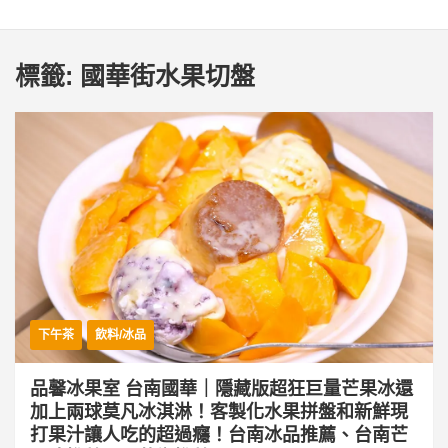
標籤:
國華街水果切盤
下午茶
飲料/冰品
品馨冰果室 台南國華｜隱藏版超狂巨量芒果冰還
加上兩球莫凡冰淇淋！客製化水果拼盤和新鮮現
打果汁讓人吃的超過癮！台南冰品推薦、台南芒