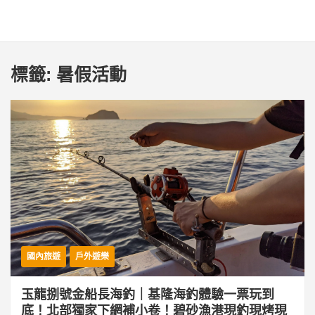
標籤:
暑假活動
國內旅遊
戶外遊樂
玉龍捌號金船長海釣｜基隆海釣體驗一票玩到
底！北部獨家下網補小卷！碧砂漁港現釣現烤現