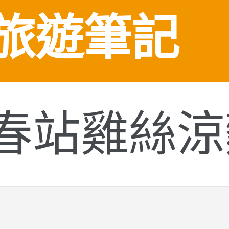
旅遊筆記
春站雞絲涼