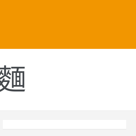
i
i
t
t
l
r
r
麵
t
r