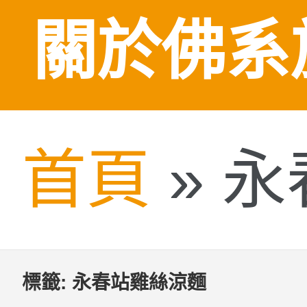
關於佛系
首頁
»
永
標籤:
永春站雞絲涼麵