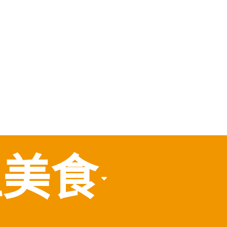
，
食
區美食