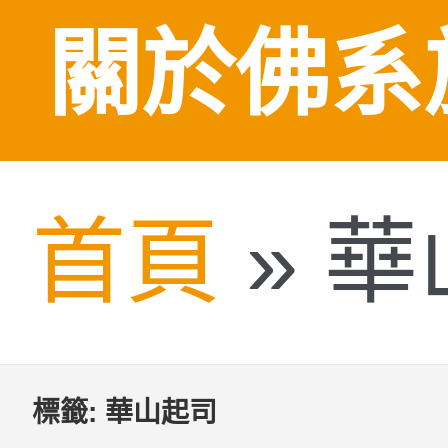
關於佛系
首頁
»
華
標籤:
華山起司