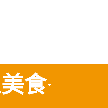
，
食
區美食