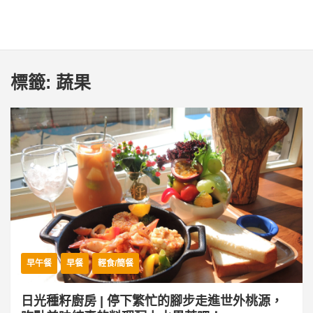
標籤:
蔬果
早午餐
早餐
輕食/簡餐
日光種籽廚房 | 停下繁忙的腳步走進世外桃源，