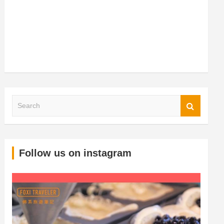
S
Follow us on instagram
e