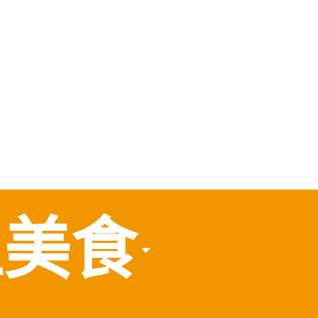
，
食
區美食