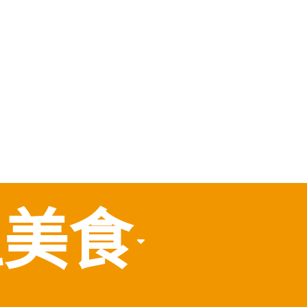
，
食
區美食