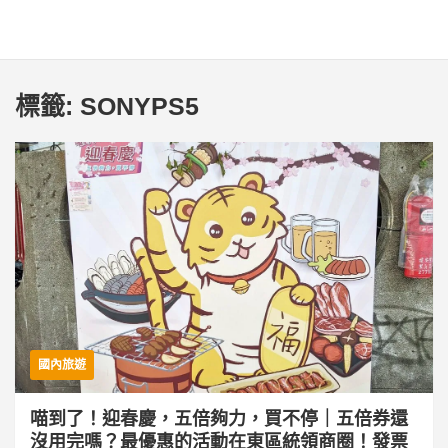
標籤:
SONYPS5
國內旅遊
喵到了！迎春慶，五倍夠力，買不停｜五倍券還
沒用完嗎？最優惠的活動在東區統領商圈！發票