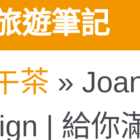
旅遊筆記
午茶
»
Joa
esign | 