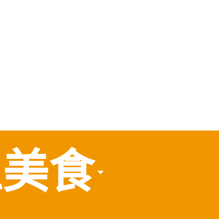
，
食
區美食