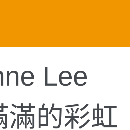
i
i
t
t
l
r
r
nne Lee
t
r
給你滿滿的彩虹