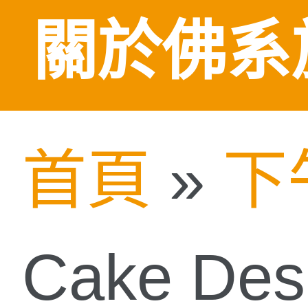
關於佛系
首頁
»
下
Cake D