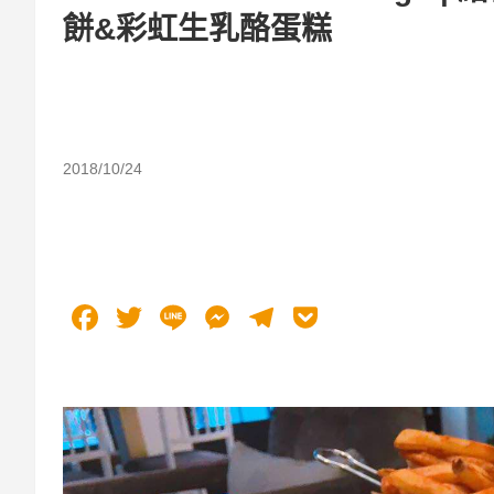
餅&彩虹生乳酪蛋糕
2018/10/24
F
T
Li
M
T
P
a
wi
n
e
el
o
c
tt
e
ss
e
ck
e
er
e
gr
et
b
n
a
o
g
m