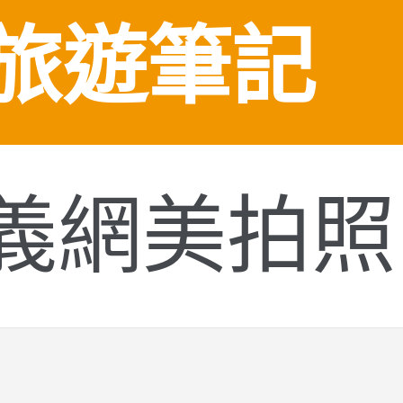
旅遊筆記
義網美拍照