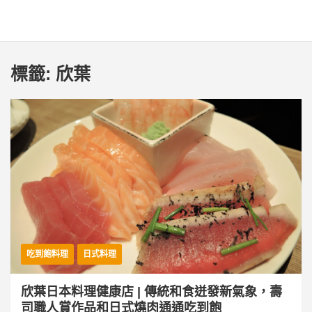
標籤:
欣葉
吃到飽料理
日式料理
欣葉日本料理健康店 | 傳統和食迸發新氣象，壽
司職人賞作品和日式燒肉通通吃到飽